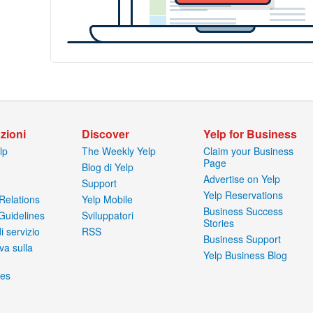
zioni
Discover
Yelp for Business
lp
The Weekly Yelp
Claim your Business
Page
Blog di Yelp
Advertise on Yelp
Support
Yelp Reservations
Relations
Yelp Mobile
Business Success
Guidelines
Sviluppatori
Stories
i servizio
RSS
Business Support
va sulla
Yelp Business Blog
ces