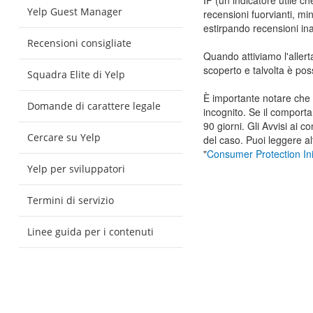
IP (un indicatore utile 
Yelp Guest Manager
recensioni fuorvianti, mi
estirpando recensioni ina
Recensioni consigliate
Quando attiviamo l'aller
scoperto e talvolta è pos
Squadra Elite di Yelp
È importante notare che 
Domande di carattere legale
incognito. Se il comporta
90 giorni. Gli Avvisi ai c
Cercare su Yelp
del caso. Puoi leggere alt
"
Consumer Protection Init
Yelp per sviluppatori
Termini di servizio
Linee guida per i contenuti