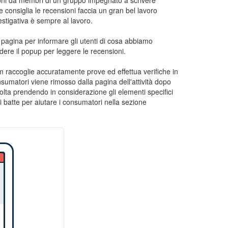
ioni da membri di un gruppo impegnato a scrivere
e consiglia le recensioni faccia un gran bel lavoro
estigativa è sempre al lavoro.
 pagina per informare gli utenti di cosa abbiamo
udere il popup per leggere le recensioni.
 raccoglie accuratamente prove ed effettua verifiche in
nsumatori viene rimosso dalla pagina dell'attività dopo
 volta prendendo in considerazione gli elementi specifici
p si batte per aiutare i consumatori nella sezione