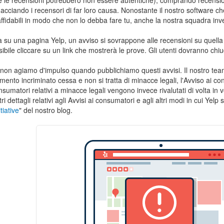
che le recensioni potrebbero non essere autentiche), comprando recens
nacciando i recensori di far loro causa. Nonostante il nostro software ch
ffidabili in modo che non lo debba fare tu, anche la nostra squadra inv
ta su una pagina Yelp, un avviso si sovrappone alle recensioni su quella
sibile cliccare su un link che mostrerà le prove. Gli utenti dovranno chi
non agiamo d'impulso quando pubblichiamo questi avvisi. Il nostro team
mento incriminato cessa e non si tratta di minacce legali, l'Avviso ai co
onsumatori relativi a minacce legali vengono invece rivalutati di volta in
ri dettagli relativi agli Avvisi ai consumatori e agli altri modi in cui Yel
iative
" del nostro blog.